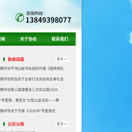
要闻
关于协会
联系我们
协会动态
更多>>
豫环协平顶山秘书处组织开展《园林绿化
豫环协参加关于全省行业协会商会等社会
豫环协第三届理事会三次会议暨2025
“学雷锋、惠民生”大型公益活动——豫
豫环协关于开展《2026年“学雷锋志
公示公告
更多>>