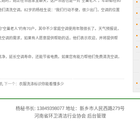
她时，她正在邻居家里聊天，这户邻居也是一对“空巢老人”，年龄都在80
们清洗空调。82岁的杨桂生说：“我们行动不便，很少出门，空调的位置
“空巢老人”约有70户，其中不少家庭空调使用年限很长了。天气预报说，
洗空调的需求，如果有人愿意提供帮助的话，他们表示欢迎，并将提供帮
洁净，延长空调寿命，还能节省电费。如果您有能力帮他们免费清洗空调，
孔
下一个：
衣服洗涤标识你能看懂多少
杨秘书长: 13849398077 地址：新乡市人民西路279号
河南省环卫清洁行业协会
后台管理