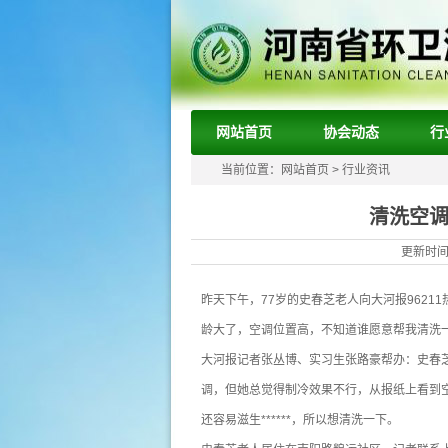
网站首页
协会动态
行
当前位置：
网站首页
>
行业资讯
清洗空
更新时间：
昨天下午，77岁的史春芝老人向大河报962
龄大了，空调位置高，不知道谁愿意帮我清洗一
大河报记者张丛博、实习生张路豪帮办：史春芝
调，但她总觉得制冷效果不行，从报纸上看到
还容易滋生******，所以想清洗一下。