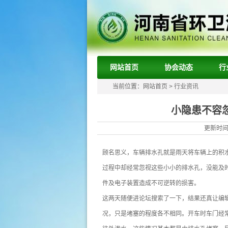
网站首页
协会动态
行
当前位置：
网站首页
>
行业资讯
小隐患不容
更新时间：
顾名思义，车辆排水孔就是雨天将车辆上的积水
过程中却经常忽视这些小小的排水孔，没能及时清
件及电子装置造成不可逆转的损害。
这两天随便进论坛搜索了一下，结果还真让编
况，只是堵塞的程度各不相同。开车时车门经