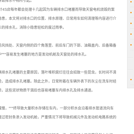
导致排水不畅所引起。
计4S店每年都会处理十几起因为车辆排水口堵塞而导致天窗电机烧毁的案
隐患，本文将对排水口的位置、排水原理、日常用车如何清理等内容进行介
车的排水孔，消除小隐患轻松的度过雨季。
前风挡处、天窗内侧的四个角落里、前后车门的下部、油箱盖内、后备箱备
***容易发生堵塞的地方是发动机舱及天窗处的排水孔。
辆排水孔堵塞的主要原因，落叶堆积腐烂往往会招致一些昆虫，长时间不清
舱，造成排水孔堵塞。除此之外，日常附着在车辆外表下的灰尘在洗车时经
质，这些泥状物质干涸后也容易堵塞车内排水孔及排水通道。
慢，***终导致大量积水存储在车内，一部分积水会沿着排水管道流向车
漫过密封条渗入发动机舱，严重情况下将导致机械元件及发动机电路系统的