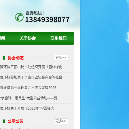
要闻
关于协会
联系我们
协会动态
更多>>
豫环协平顶山秘书处组织开展《园林绿化
豫环协参加关于全省行业协会商会等社会
豫环协第三届理事会三次会议暨2025
“学雷锋、惠民生”大型公益活动——豫
豫环协关于开展《2026年“学雷锋志
公示公告
更多>>