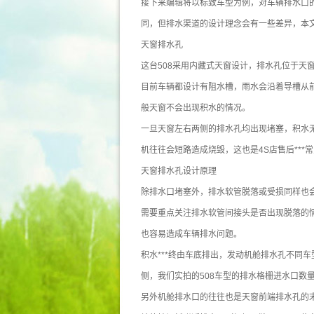
接下来编辑将以标致车型为例，对车辆排水口
同，但排水渠道的设计理念会有一些差异，本
天窗排水孔
这台508采用内藏式天窗设计，排水孔位于天
目前车辆都设计有阻水槽，雨水会沿着导槽从前
般天窗不会出现积水的情况。
一旦天窗左右两侧的排水孔均出现堵塞，积水无
机往往会短路造成烧毁，这也是4S店售后***
天窗排水孔设计原理
除排水口堵塞外，排水软管脱落或受损同样也
需要重点关注排水软管间接头是否出现脱落的情
也容易造成车辆排水问题。
积水***终由车底排出，发动机舱排水孔不同
侧，我们实拍的508车型的排水格栅进水口数
另外机舱排水口的往往也是天窗前端排水孔的