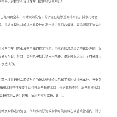
车型将天窗排水孔设计在车门缝隙铰链处附近）
前已经面目全非。树叶及清洗留下的淤泥已经渗透到排水孔，排水孔堵塞
舱。很多车型的机舱排水孔设计的离空调进风口非常近，高温潮湿下这些树
部分车型车门内都没有单独的排水管道，雨水直接流过经过防锈处理的门板
内会对车窗升降器、音响及中控门锁带来损害。很多网友反应开车时会经常
积水造成的。
的雨水往往通过车尾灯附近的排水通道经过后翼子板附近排出车外。当遇到
出后备箱积水时往往需要手动打开后备箱排水口，根据车辆不同，后备箱排水口
家会把排水口进行封堵，使用时拧开或捅开即可。
树叶及杂物进行清理。但细小的淤泥或杂物可能隐藏在软管或管道内，除了