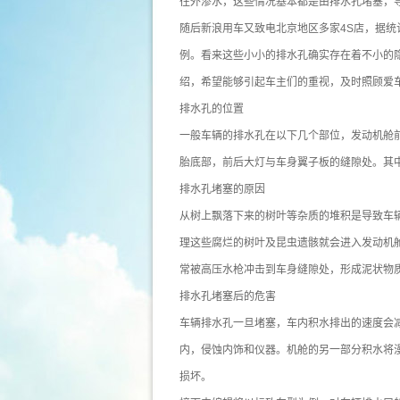
往外渗水，这些情况基本都是由排水孔堵塞，
随后新浪用车又致电北京地区多家4S店，据统
例。看来这些小小的排水孔确实存在着不小的
绍，希望能够引起车主们的重视，及时照顾爱
排水孔的位置
一般车辆的排水孔在以下几个部位，发动机舱
胎底部，前后大灯与车身翼子板的缝隙处。其中
排水孔堵塞的原因
从树上飘落下来的树叶等杂质的堆积是导致车
理这些腐烂的树叶及昆虫遗骸就会进入发动机
常被高压水枪冲击到车身缝隙处，形成泥状物
排水孔堵塞后的危害
车辆排水孔一旦堵塞，车内积水排出的速度会减
内，侵蚀内饰和仪器。机舱的另一部分积水将
损坏。