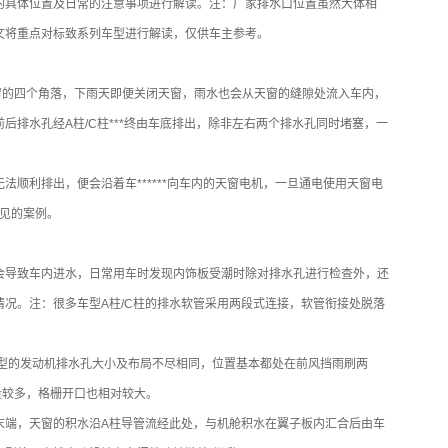
的具体位置及日常的注意事项进行解读。注：厂家排水口位置虽然大体相
文将重点对标致系列车型进行解读，仅供车主参考。
窗的四个角落，下雨天即便关闭天窗，雨水也会从天窗的缝隙处流入车内，
后排水孔经A柱/C柱***终由车底排出，除非左右两个排水孔同时堵塞，一
法顺利排出，便会沿着车******向车内的天窗电机，一旦通电使用天窗电
常见的案例。
会导致车内进水，日常用车时发现内饰板受潮时除对排水孔进行检查外，还
况。注：很多车型A柱/C柱的排水软管采用两段式连接，软管衔接处脱落
车型的发动机排水孔大小及布局不尽相同，位置基本都处在前风挡雨刷两
量较多，格栅开口也相对较大。
末端，天窗的积水沿A柱导管流经此处，与机舱积水在翼子板内汇合后由车