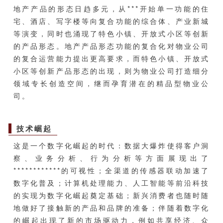
地产产品的形态日趋多元，从***开始单一功能的住
宅、酒店、写字楼等向复合功能的综合体、产业新城
等演变，同时也涌现了特色小镇、开放式小区等创新
的产品形态。地产产品形态功能的复合化对物业公司
的复合运营能力提出更高要求，而特色小镇、开放式
小区等创新产品形态的出现，则为物业公司打造细分
领域专长创造空间，继而孕育潜在的精品型物业公
司。
技术崛起
这是一个数字化崛起的时代：数据大爆炸使得客户洞
察、业务分析、行为分析等方面展现出了
************的可视性；全渠道的传感器联动加速了
数字化普及；计算机处理能力、人工智能等前沿科技
的实现为数字化崛起奠定基础；新兴消费者也随时随
地做好了接触新的产品和品牌的准备；伴随着数字化
的崛起出现了新的市场驱动力，例如共享经济、众