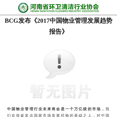
网站首页
BCG发布《2017中国物业管理发展趋势
协会动态
报告》
行业资讯
会员风采
******培训
政策法规
党政要闻
关于协会
中国物业管理行业未来将会是一个万亿级的市场，
我
联系我们
们在借鉴发达国家市场发展经验的基础之上，对中国