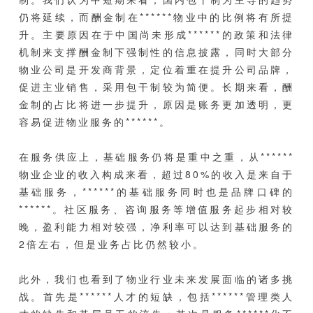
仍将延续，而酬金制在******物业中的比例将有所提
升。主要原因在于中国尚未形成******的政策和法律
机制来支撑酬金制下强制性的信息披露，同时大部分
物业公司是开发商背景，定位着重在提升公司品牌，
促进主业销售，采用包干制较为简便。长期来看，酬
金制的占比将进一步提升，原因是账务更加透明，更
容易促进物业服务的******。
在服务供应上，基础服务仍将是重中之重，从******
物业企业的收入构成来看，超过80%的收入是来自于
基础服务，******的基础服务同时也是品牌口碑的
******。社区服务、咨询服务等增值服务起步相对较
晚，盈利能力相对较强，净利率可以达到基础服务的
2倍左右，但是业务占比仍然较小。
此外，我们也看到了物业行业未来发展面临的诸多挑
战。首先是******人才的短缺，包括******管理类人