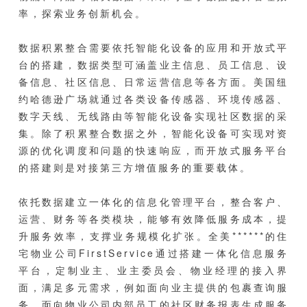
率，探索业务创新机会。
数据积累整合需要依托智能化设备的应用和开放式平
台的搭建，数据类型可涵盖业主信息、员工信息、设
备信息、社区信息、日常运营信息等各方面。美国纽
约哈德逊广场就通过各类设备传感器、环境传感器、
数字天线、无线路由等智能化设备实现社区数据的采
集。除了积累整合数据之外，智能化设备可实现对资
源的优化调度和问题的快速响应，而开放式服务平台
的搭建则是对接第三方增值服务的重要载体。
依托数据建立一体化的信息化管理平台，整合客户、
运营、财务等各类模块，能够有效降低服务成本，提
升服务效率，支撑业务规模化扩张。全美******的住
宅物业公司FirstService通过搭建一体化信息服务
平台，定制业主、业主委员会、物业经理的接入界
面，满足多元需求，例如面向业主提供的包裹查询服
务、面向物业公司内部员工的社区财务报表生成服务