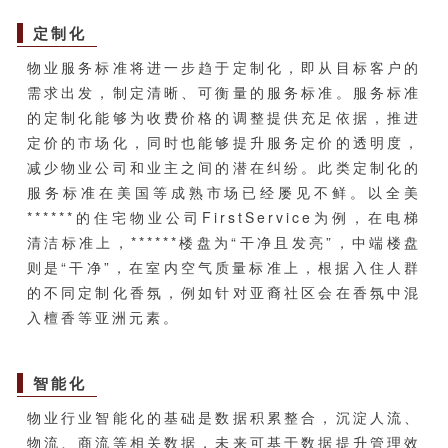
定制化
物业服务标准将进一步趋于定制化，即从目标客户的
需求出发，制定清晰、可衡量的服务标准。服务标准
的定制化能够为收费价格的调整提供充足依据，推进
定价的市场化，同时也能够提升服务定价的透明度，
减少物业公司和业主之间的潜在纠纷。此类定制化的
服务标准在美国等成熟市场已经屡见不鲜。以全美
******的住宅物业公司FirstService为例，在电梯
清洁标准上，******楼盘为“干净且发亮”，中端楼盘
则是“干净”，在室内空气质量标准上，根据入住人群
的不同定制化香氛，例如针对亚裔社区会在香氛中混
入檀香等亚洲元素。
智能化
物业行业智能化的基础是数据积累整合，沉淀人流、
物流、商流等相关数据，未来可基于数据提升管理效