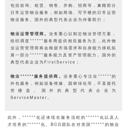
包括咨询、租赁、销售、并购、招商等，兼顾部分
日常运营物业服务，例如商场、写字楼的日常运营
物业服务。国外的典型代表企业为仲量联行；
物业运营管理商。
业务重心以制定物业管理方案，
组织调度******服务商提供相应服务为主，此外物
业运营管理商将会根据市场需求和自身能力择机拓
展一部分******服务能力及资产管理能力。国外的
典型代表企业为FirstService；
物业******服务提供商。
业务重心专注在******的
外包服务，例如设备维修、园林绿化等，不直接托
管楼盘。国外的典型代表企业为
ServiceMaster。
此外，******化还体现在服务流程的******化以及人
才培养的******化。BCG团队在对美国******的物业