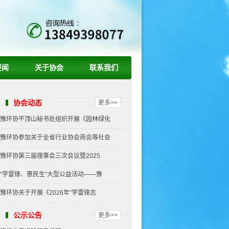
要闻
关于协会
联系我们
协会动态
更多>>
豫环协平顶山秘书处组织开展《园林绿化
豫环协参加关于全省行业协会商会等社会
豫环协第三届理事会三次会议暨2025
“学雷锋、惠民生”大型公益活动——豫
豫环协关于开展《2026年“学雷锋志
公示公告
更多>>