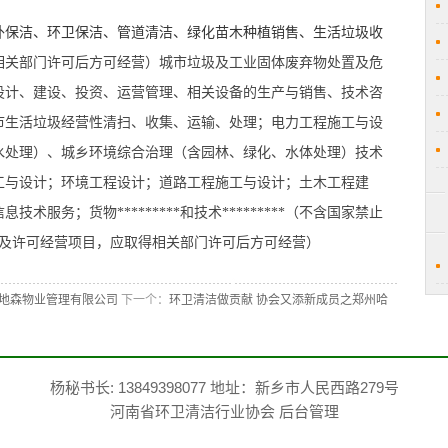
外保洁、环卫保洁、管道清洁、绿化苗木种植销售、生活垃圾收
相关部门许可后方可经营）
城市垃圾及工业固体废弃物处置及危
设计、建设、投资、运营管理、相关设备的生产与销售、技术咨
市生活垃圾经营性清扫、收集、运输、处理；电力工程施工与设
水处理）、城乡环境综合治理（含园林、绿化、水体处理）技术
工与设计；环境工程设计；道路工程施工与设计；土木工程建
服务；货物*********和技术*********（不含国家禁止
。（涉及许可经营项目，应取得相关部门许可后方可经营）
南地森物业管理有限公司
下一个：
环卫清洁做贡献 协会又添新成员之郑州哈
杨秘书长: 13849398077 地址：新乡市人民西路279号
河南省环卫清洁行业协会
后台管理