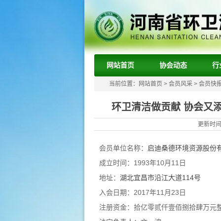
网站首页
协会动态
行
当前位置：
网站首页
>
会员风采
>
会员快
环卫清洁做贡献 协会又
更新时间：
会员单位名称：
启迪桑德环境资源股份
成立时间：1993
年10月11日
地址：
湖北宜昌市沿江大道114号
入会日期：
2017年11月23日
注册资金：拾亿零贰仟壹佰捌拾肆万元