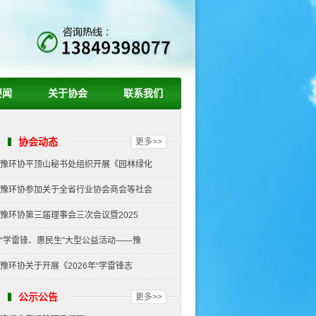
要闻
关于协会
联系我们
协会动态
更多>>
豫环协平顶山秘书处组织开展《园林绿化
豫环协参加关于全省行业协会商会等社会
豫环协第三届理事会三次会议暨2025
“学雷锋、惠民生”大型公益活动——豫
豫环协关于开展《2026年“学雷锋志
公示公告
更多>>