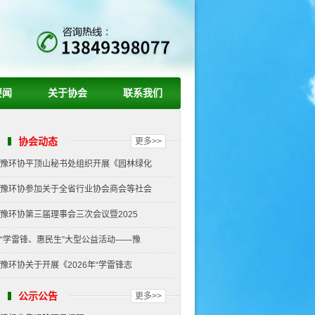
要闻
关于协会
联系我们
协会动态
更多>>
豫环协平顶山秘书处组织开展《园林绿化
豫环协参加关于全省行业协会商会等社会
豫环协第三届理事会三次会议暨2025
“学雷锋、惠民生”大型公益活动——豫
豫环协关于开展《2026年“学雷锋志
公示公告
更多>>