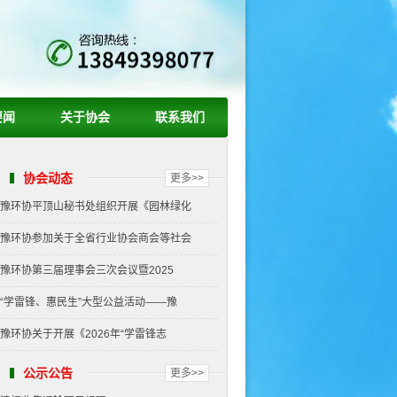
要闻
关于协会
联系我们
协会动态
更多>>
豫环协平顶山秘书处组织开展《园林绿化
豫环协参加关于全省行业协会商会等社会
豫环协第三届理事会三次会议暨2025
“学雷锋、惠民生”大型公益活动——豫
豫环协关于开展《2026年“学雷锋志
公示公告
更多>>