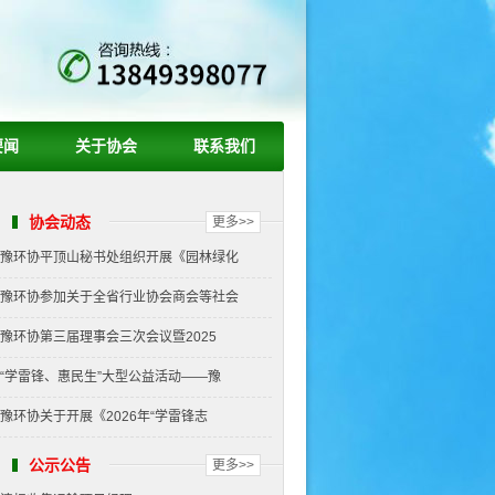
要闻
关于协会
联系我们
协会动态
更多>>
豫环协平顶山秘书处组织开展《园林绿化
豫环协参加关于全省行业协会商会等社会
豫环协第三届理事会三次会议暨2025
“学雷锋、惠民生”大型公益活动——豫
豫环协关于开展《2026年“学雷锋志
公示公告
更多>>