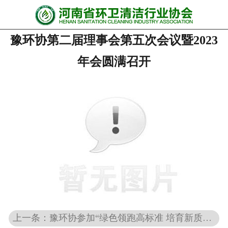
网站首页
豫环协第二届理事会第五次会议暨2023
协会动态
年会圆满召开
行业资讯
会员风采
******培训
政策法规
党政要闻
关于协会
上一条：豫环协参加“绿色领跑高标准 培育新质生产力”暨绿色建筑运营行业领跑者启动大会
联系我们